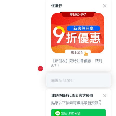
恆隆行
【新朋友】限時註冊優惠，只到
8/7！
回覆至 恆隆行
連結恆隆行LINE 官方帳號
點擊以下按鈕可獲得最新資訊👇
連結 LINE 帳號