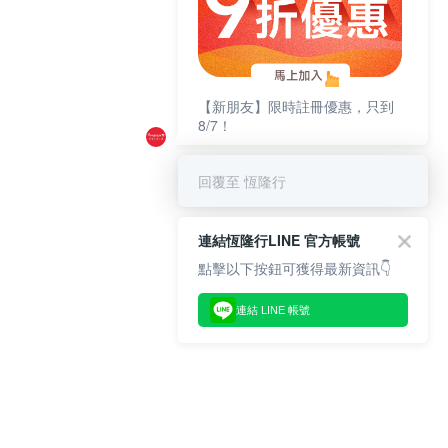
【新朋友】限時註冊優惠，只到
8/7！
回覆至 恆隆行
連結恆隆行LINE 官方帳號
點擊以下按鈕可獲得最新資訊👇
連結 LINE 帳號