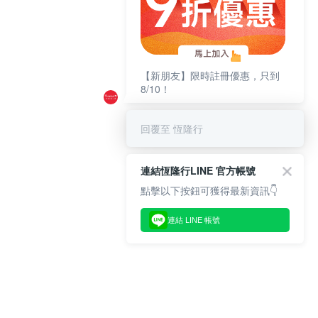
【新朋友】限時註冊優惠，只到
8/10！
回覆至 恆隆行
連結恆隆行LINE 官方帳號
點擊以下按鈕可獲得最新資訊👇
連結 LINE 帳號