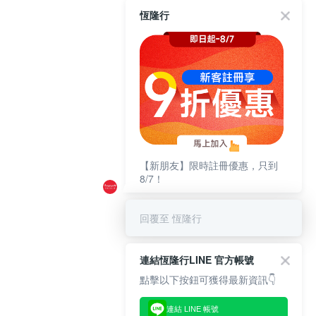
恆隆行
【新朋友】限時註冊優惠，只到
8/7！
回覆至 恆隆行
連結恆隆行LINE 官方帳號
點擊以下按鈕可獲得最新資訊👇
連結 LINE 帳號