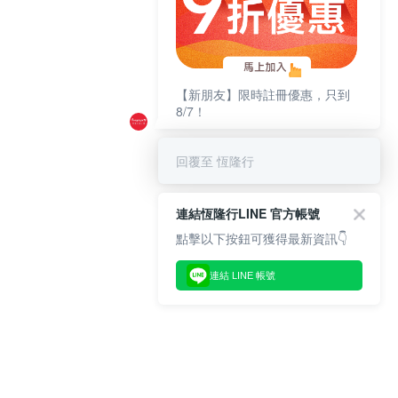
【新朋友】限時註冊優惠，只到
8/7！
回覆至 恆隆行
連結恆隆行LINE 官方帳號
點擊以下按鈕可獲得最新資訊👇
連結 LINE 帳號