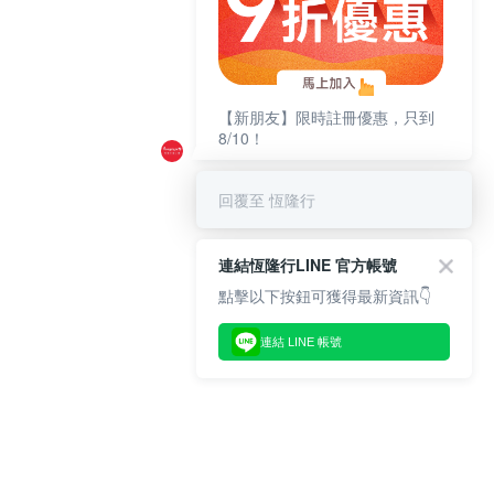
【新朋友】限時註冊優惠，只到
8/10！
回覆至 恆隆行
連結恆隆行LINE 官方帳號
點擊以下按鈕可獲得最新資訊👇
連結 LINE 帳號