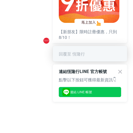
【新朋友】限時註冊優惠，只到
8/10！
回覆至 恆隆行
連結恆隆行LINE 官方帳號
點擊以下按鈕可獲得最新資訊👇
連結 LINE 帳號