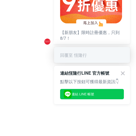
【新朋友】限時註冊優惠，只到
8/7！
回覆至 恆隆行
連結恆隆行LINE 官方帳號
點擊以下按鈕可獲得最新資訊👇
連結 LINE 帳號