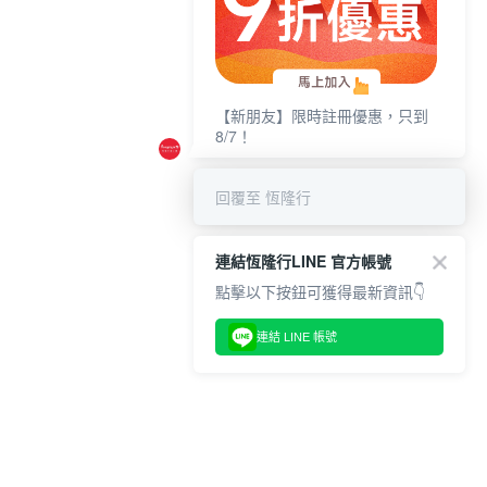
【新朋友】限時註冊優惠，只到
8/7！
回覆至 恆隆行
連結恆隆行LINE 官方帳號
點擊以下按鈕可獲得最新資訊👇
連結 LINE 帳號