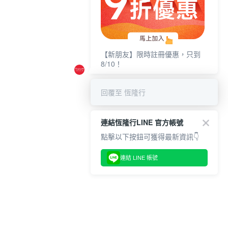
【新朋友】限時註冊優惠，只到
8/10！
回覆至 恆隆行
連結恆隆行LINE 官方帳號
點擊以下按鈕可獲得最新資訊👇
連結 LINE 帳號