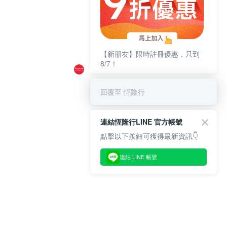
【新朋友】限時註冊優惠，只到
8/7！
回覆至 恆隆行
連結恆隆行LINE 官方帳號
點擊以下按鈕可獲得最新資訊👇
連結 LINE 帳號