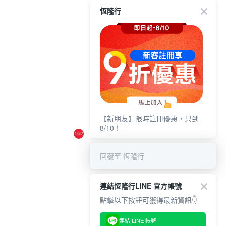
恆隆行
【新朋友】限時註冊優惠，只到
8/10！
回覆至 恆隆行
連結恆隆行LINE 官方帳號
點擊以下按鈕可獲得最新資訊👇
連結 LINE 帳號