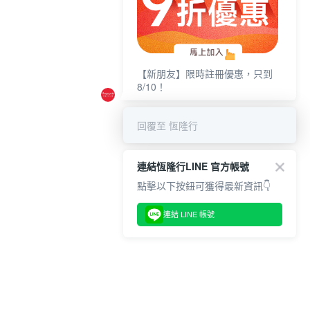
【新朋友】限時註冊優惠，只到
8/10！
回覆至 恆隆行
連結恆隆行LINE 官方帳號
點擊以下按鈕可獲得最新資訊👇
連結 LINE 帳號