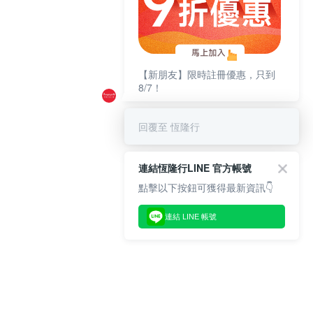
【新朋友】限時註冊優惠，只到
8/7！
回覆至 恆隆行
連結恆隆行LINE 官方帳號
點擊以下按鈕可獲得最新資訊👇
連結 LINE 帳號