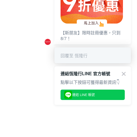
【新朋友】限時註冊優惠，只到
8/7！
回覆至 恆隆行
連結恆隆行LINE 官方帳號
點擊以下按鈕可獲得最新資訊👇
連結 LINE 帳號