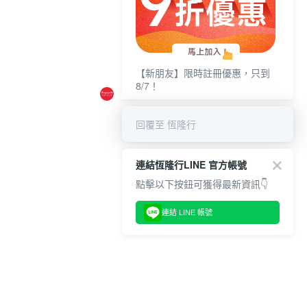
【新朋友】限時註冊優惠，只到
8/7！
回覆至 恆隆行
連結恆隆行LINE 官方帳號
點擊以下按鈕可獲得最新資訊👇
連結 LINE 帳號