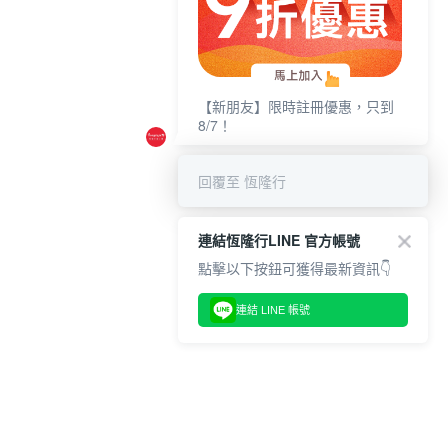
【新朋友】限時註冊優惠，只到
8/7！
回覆至 恆隆行
連結恆隆行LINE 官方帳號
點擊以下按鈕可獲得最新資訊👇
連結 LINE 帳號