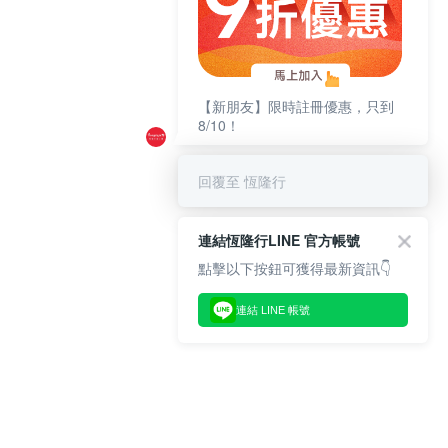
【新朋友】限時註冊優惠，只到
8/10！
回覆至 恆隆行
連結恆隆行LINE 官方帳號
點擊以下按鈕可獲得最新資訊👇
連結 LINE 帳號