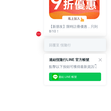
【新朋友】限時註冊優惠，只到
8/10！
回覆至 恆隆行
連結恆隆行LINE 官方帳號
點擊以下按鈕可獲得最新資訊👇
連結 LINE 帳號