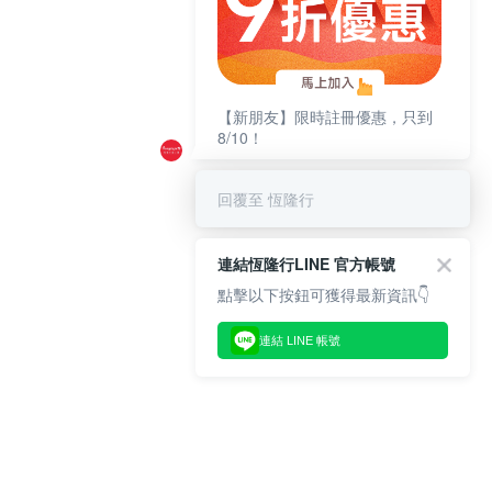
【新朋友】限時註冊優惠，只到
8/10！
回覆至 恆隆行
連結恆隆行LINE 官方帳號
點擊以下按鈕可獲得最新資訊👇
連結 LINE 帳號