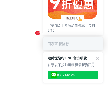
【新朋友】限時註冊優惠，只到
8/10！
回覆至 恆隆行
連結恆隆行LINE 官方帳號
點擊以下按鈕可獲得最新資訊👇
連結 LINE 帳號