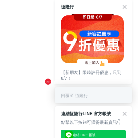
恆隆行
【新朋友】限時註冊優惠，只到
8/7！
回覆至 恆隆行
連結恆隆行LINE 官方帳號
點擊以下按鈕可獲得最新資訊👇
連結 LINE 帳號