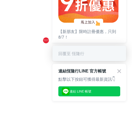
【新朋友】限時註冊優惠，只到
8/7！
回覆至 恆隆行
連結恆隆行LINE 官方帳號
點擊以下按鈕可獲得最新資訊👇
連結 LINE 帳號