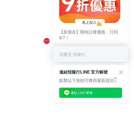
【新朋友】限時註冊優惠，只到
8/7！
回覆至 恆隆行
連結恆隆行LINE 官方帳號
點擊以下按鈕可獲得最新資訊👇
連結 LINE 帳號