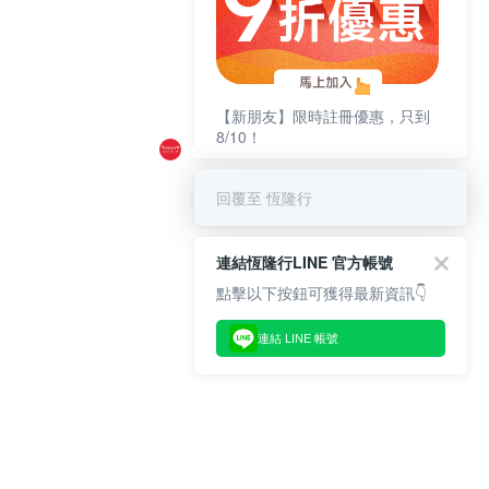
【新朋友】限時註冊優惠，只到
8/10！
回覆至 恆隆行
連結恆隆行LINE 官方帳號
點擊以下按鈕可獲得最新資訊👇
連結 LINE 帳號