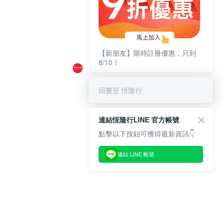
【新朋友】限時註冊優惠，只到
8/10！
回覆至 恆隆行
連結恆隆行LINE 官方帳號
點擊以下按鈕可獲得最新資訊👇
連結 LINE 帳號