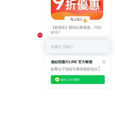
【新朋友】限時註冊優惠，只到
8/10！
回覆至 恆隆行
連結恆隆行LINE 官方帳號
點擊以下按鈕可獲得最新資訊👇
連結 LINE 帳號