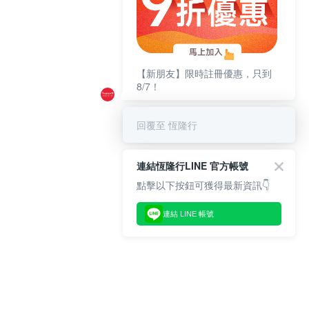
【新朋友】限時註冊優惠，只到
8/7！
回覆至 恆隆行
連結恆隆行LINE 官方帳號
點擊以下按鈕可獲得最新資訊👇
連結 LINE 帳號