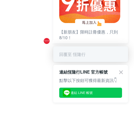
【新朋友】限時註冊優惠，只到
8/10！
回覆至 恆隆行
連結恆隆行LINE 官方帳號
點擊以下按鈕可獲得最新資訊👇
連結 LINE 帳號