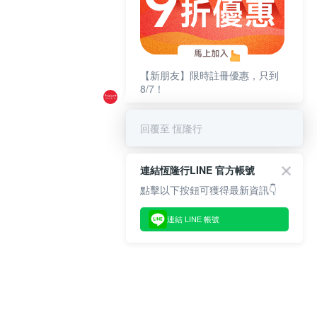
【新朋友】限時註冊優惠，只到
8/7！
回覆至 恆隆行
連結恆隆行LINE 官方帳號
點擊以下按鈕可獲得最新資訊👇
連結 LINE 帳號