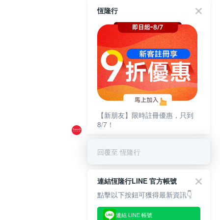
恆隆行
【新朋友】限時註冊優惠，只到
8/7！
回覆至 恆隆行
連結恆隆行LINE 官方帳號
點擊以下按鈕可獲得最新資訊👇
連結 LINE 帳號