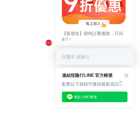
【新朋友】限時註冊優惠，只到
8/7！
回覆至 恆隆行
連結恆隆行LINE 官方帳號
點擊以下按鈕可獲得最新資訊👇
連結 LINE 帳號