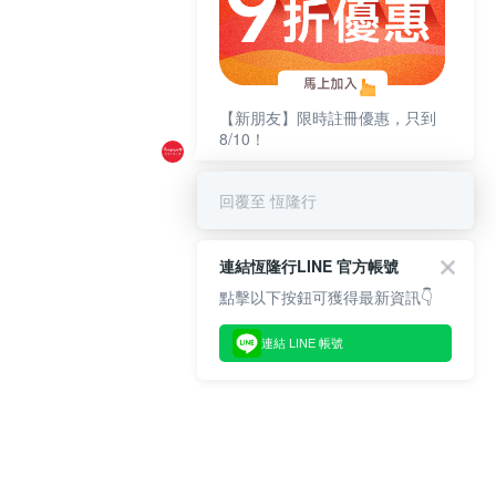
【新朋友】限時註冊優惠，只到
8/10！
回覆至 恆隆行
連結恆隆行LINE 官方帳號
點擊以下按鈕可獲得最新資訊👇
連結 LINE 帳號