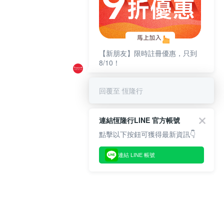
【新朋友】限時註冊優惠，只到
8/10！
回覆至 恆隆行
連結恆隆行LINE 官方帳號
點擊以下按鈕可獲得最新資訊👇
連結 LINE 帳號