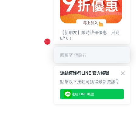
【新朋友】限時註冊優惠，只到
8/10！
回覆至 恆隆行
連結恆隆行LINE 官方帳號
點擊以下按鈕可獲得最新資訊👇
連結 LINE 帳號