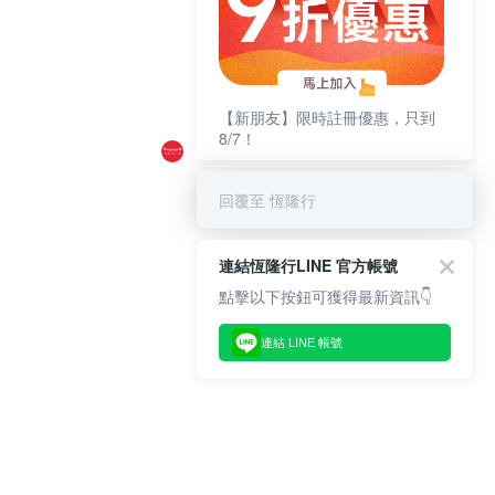
【新朋友】限時註冊優惠，只到
8/7！
回覆至 恆隆行
連結恆隆行LINE 官方帳號
點擊以下按鈕可獲得最新資訊👇
連結 LINE 帳號