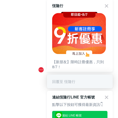
恆隆行
【新朋友】限時註冊優惠，只到
8/7！
回覆至 恆隆行
連結恆隆行LINE 官方帳號
點擊以下按鈕可獲得最新資訊👇
連結 LINE 帳號