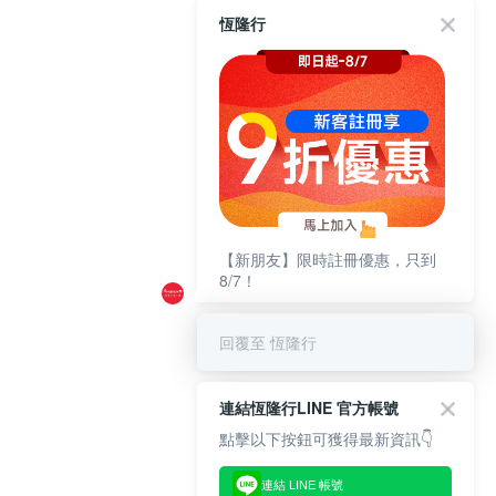
恆隆行
【新朋友】限時註冊優惠，只到
8/7！
回覆至 恆隆行
連結恆隆行LINE 官方帳號
點擊以下按鈕可獲得最新資訊👇
連結 LINE 帳號