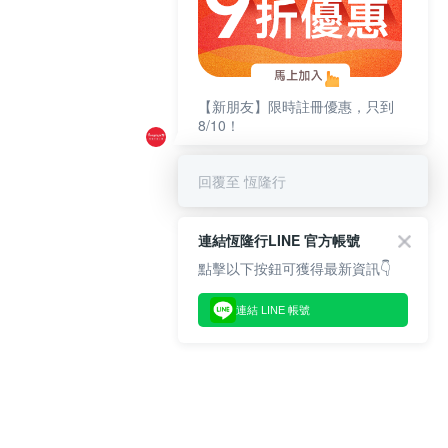
【新朋友】限時註冊優惠，只到
8/10！
回覆至 恆隆行
連結恆隆行LINE 官方帳號
點擊以下按鈕可獲得最新資訊👇
連結 LINE 帳號