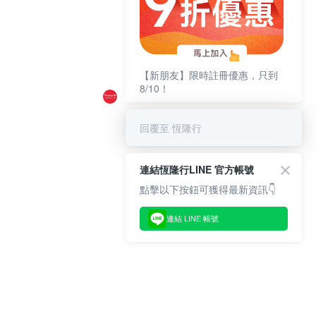
【新朋友】限時註冊優惠，只到
8/10！
回覆至 恆隆行
連結恆隆行LINE 官方帳號
點擊以下按鈕可獲得最新資訊👇
連結 LINE 帳號