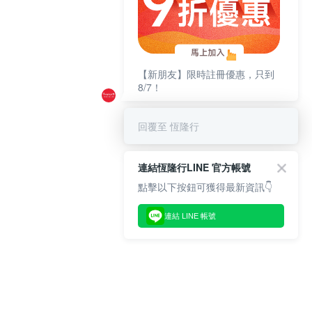
【新朋友】限時註冊優惠，只到
8/7！
回覆至 恆隆行
連結恆隆行LINE 官方帳號
點擊以下按鈕可獲得最新資訊👇
連結 LINE 帳號