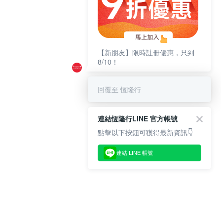
【新朋友】限時註冊優惠，只到
8/10！
回覆至 恆隆行
連結恆隆行LINE 官方帳號
點擊以下按鈕可獲得最新資訊👇
連結 LINE 帳號