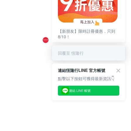
【新朋友】限時註冊優惠，只到
8/10！
回覆至 恆隆行
連結恆隆行LINE 官方帳號
點擊以下按鈕可獲得最新資訊👇
連結 LINE 帳號