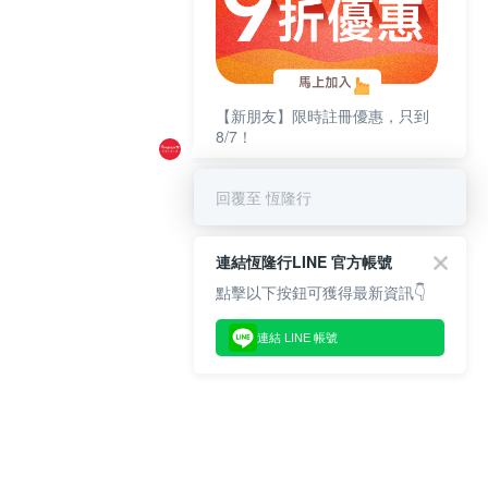
【新朋友】限時註冊優惠，只到
8/7！
回覆至 恆隆行
連結恆隆行LINE 官方帳號
點擊以下按鈕可獲得最新資訊👇
連結 LINE 帳號