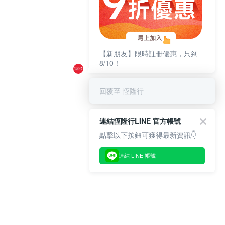
【新朋友】限時註冊優惠，只到
8/10！
回覆至 恆隆行
連結恆隆行LINE 官方帳號
點擊以下按鈕可獲得最新資訊👇
連結 LINE 帳號