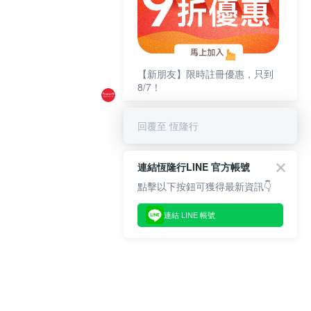
【新朋友】限時註冊優惠，只到
8/7！
回覆至 恆隆行
連結恆隆行LINE 官方帳號
點擊以下按鈕可獲得最新資訊👇
連結 LINE 帳號