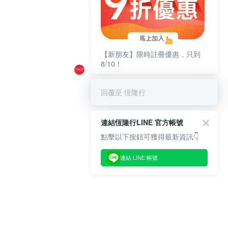
【新朋友】限時註冊優惠，只到
8/10！
回覆至 恆隆行
連結恆隆行LINE 官方帳號
點擊以下按鈕可獲得最新資訊👇
連結 LINE 帳號