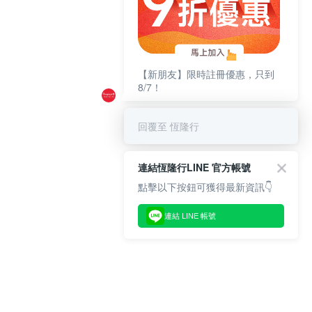
【新朋友】限時註冊優惠，只到
8/7！
回覆至 恆隆行
連結恆隆行LINE 官方帳號
點擊以下按鈕可獲得最新資訊👇
連結 LINE 帳號