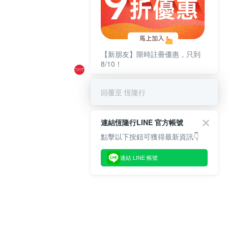
【新朋友】限時註冊優惠，只到
8/10！
回覆至 恆隆行
連結恆隆行LINE 官方帳號
點擊以下按鈕可獲得最新資訊👇
連結 LINE 帳號