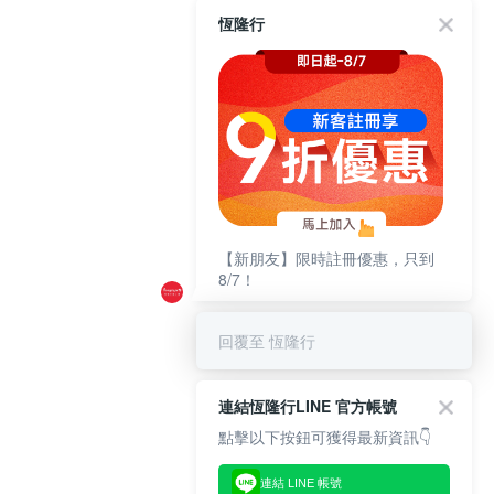
恆隆行
【新朋友】限時註冊優惠，只到
8/7！
回覆至 恆隆行
連結恆隆行LINE 官方帳號
點擊以下按鈕可獲得最新資訊👇
連結 LINE 帳號